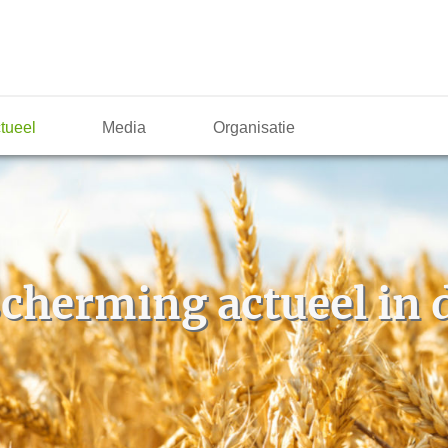
tueel
Media
Organisatie
herming actueel in d