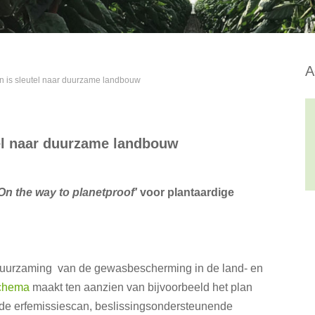
A
en is sleutel naar duurzame landbouw
tel naar duurzame landbouw
On the way to planetproof'
voor plantaardige
verduurzaming van de gewasbescherming in de land- en
schema
maakt ten aanzien van bijvoorbeeld het plan
 de erfemissiescan, beslissingsondersteunende