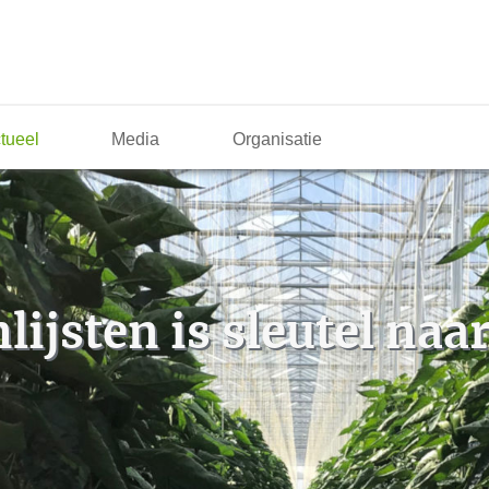
tueel
Media
Organisatie
lijsten is sleutel na