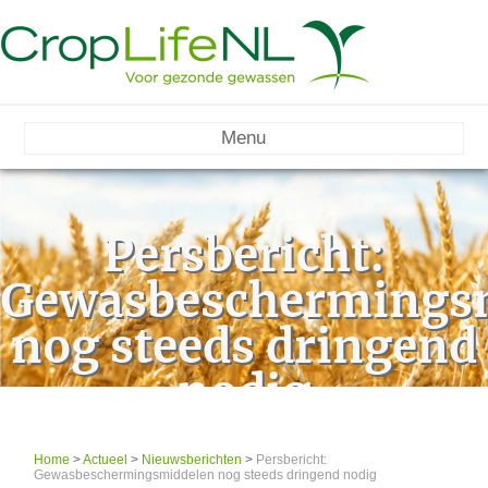
Menu
Persbericht:
Gewasbeschermings
nog steeds dringend
nodig
Home
>
Actueel
>
Nieuwsberichten
>
Persbericht:
Gewasbeschermingsmiddelen nog steeds dringend nodig