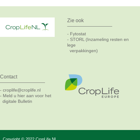
Zie ook
Fytostat
-
STORL (Inzameling resten en
-
lege
verpakkingen)
Contact
croplife@croplife.nl
-
Meld u hier aan voor het
-
digitale Bulletin
Copyright © 2022 CropLife NL