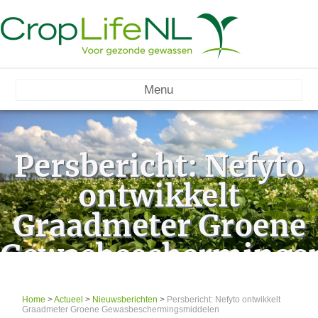
Menu
Persbericht: Nefyto
ontwikkelt
Graadmeter Groene
Gewasbeschermings
Home
>
Actueel
>
Nieuwsberichten
>
Persbericht: Nefyto ontwikkelt
Graadmeter Groene Gewasbeschermingsmiddelen