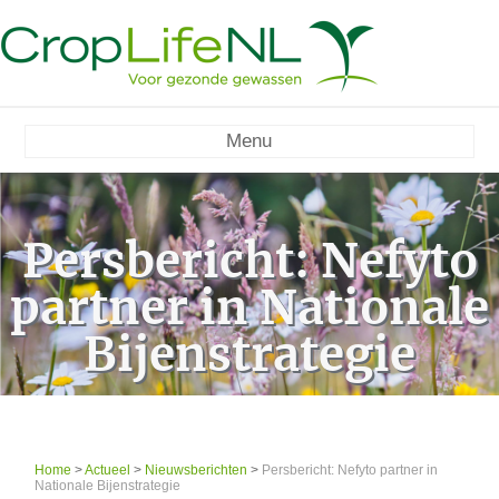
Menu
Persbericht: Nefyto
partner in Nationale
Bijenstrategie
Home
>
Actueel
>
Nieuwsberichten
>
Persbericht: Nefyto partner in
Nationale Bijenstrategie