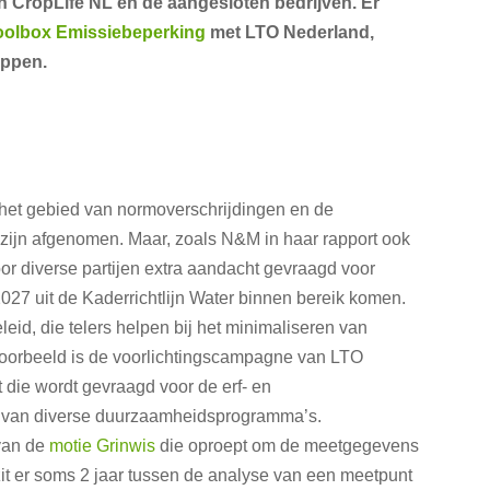
an CropLife NL en de aangesloten bedrijven. Er
oolbox Emissiebeperking
met LTO Nederland,
appen.
 het gebied van normoverschrijdingen en de
ijn afgenomen. Maar, zoals N&M in haar rapport ook
oor diverse partijen extra aandacht gevraagd voor
027 uit de Kaderrichtlijn Water binnen bereik komen.
d, die telers helpen bij het minimaliseren van
voorbeeld is de voorlichtingscampagne van LTO
 die wordt gevraagd voor de erf- en
n van diverse duurzaamheidsprogramma’s.
van de
motie Grinwis
die oproept om de meetgegevens
 zit er soms 2 jaar tussen de analyse van een meetpunt