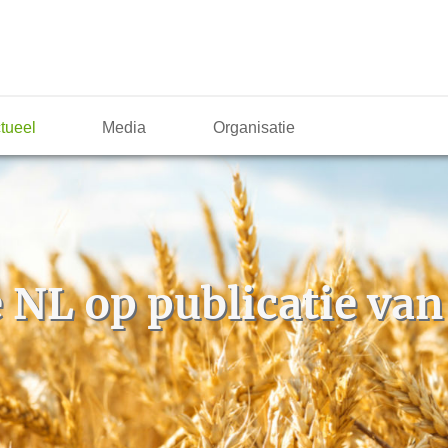
tueel
Media
Organisatie
 NL op publicatie va