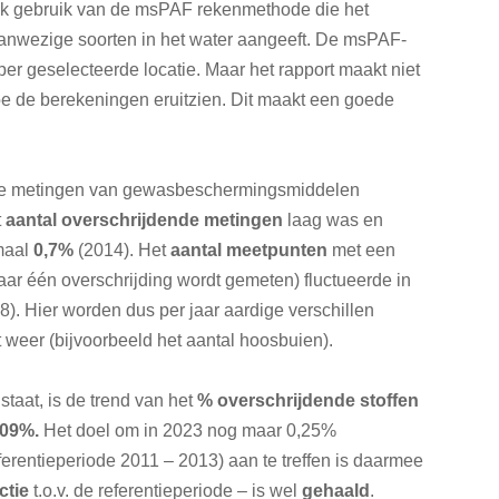
uk gebruik van de msPAF rekenmethode die het
aanwezige soorten in het water aangeeft. De msPAF-
er geselecteerde locatie. Maar het rapport maakt niet
oe de berekeningen eruitzien. Dit maakt een goede
alle metingen van gewasbeschermingsmiddelen
t
aantal
overschrijdende metingen
laag was en
maal
0,7%
(2014). Het
aantal meetpunten
met een
aar één overschrijding wordt gemeten) fluctueerde in
). Hier worden dus per jaar aardige verschillen
weer (bijvoorbeeld het aantal hoosbuien).
 staat, is de trend van het
% overschrijdende stoffen
,09%.
Het doel om in 2023 nog maar 0,25%
eferentieperiode 2011 – 2013) aan te treffen is daarmee
ctie
t.o.v. de referentieperiode – is wel
gehaald
.