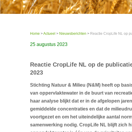
Home
>
Actueel
>
Nieuwsberichten
>
Reactie CropLife NL op pu
25 augustus 2023
Reactie CropLife NL op de publicati
2023
Stichting Natuur & Milieu (N&M) heeft op bas
van oppervlaktewater in de buurt van recreat
haar analyse blijkt dat er in de afgelopen jar
gemiddelde concentraties en dat de milieudr
voortgezet en om het uiteindelijke aantal nor
samenwerking nodig. CropLife NL blijft zich h