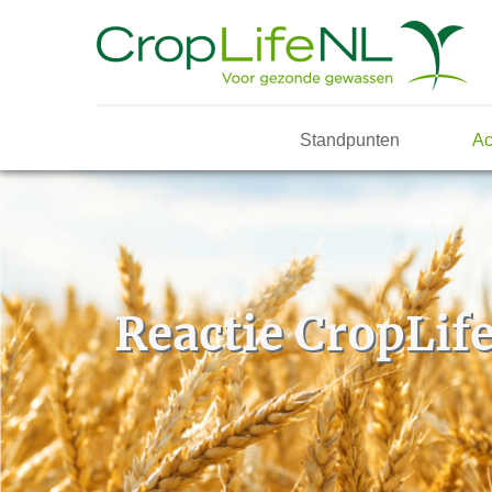
Standpunten
Ac
Reactie CropLife