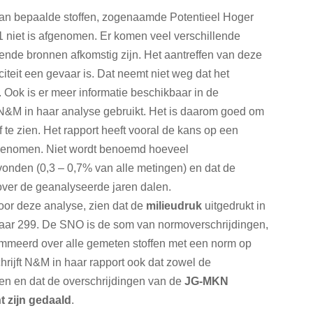
van bepaalde stoffen, zogenaamde Potentieel Hoger
1 niet is afgenomen. Er komen veel verschillende
llende bronnen afkomstig zijn. Het aantreffen van deze
iciteit een gevaar is. Dat neemt niet weg dat het
 Ook is er meer informatie beschikbaar in de
 N&M in haar analyse gebruikt. Het is daarom goed om
 te zien. Het rapport heeft vooral de kans op een
afgenomen. Niet wordt benoemd hoeveel
vonden (0,3 – 0,7% van alle metingen) en dat de
over de geanalyseerde jaren dalen.
oor deze analyse, zien dat de
milieudruk
uitgedrukt in
aar 299. De SNO is de som van normoverschrijdingen,
mmeerd over alle gemeten stoffen met een norm op
ijft N&M in haar rapport ook dat zowel de
ien en dat de overschrijdingen van de
JG-MKN
nt zijn gedaald
.