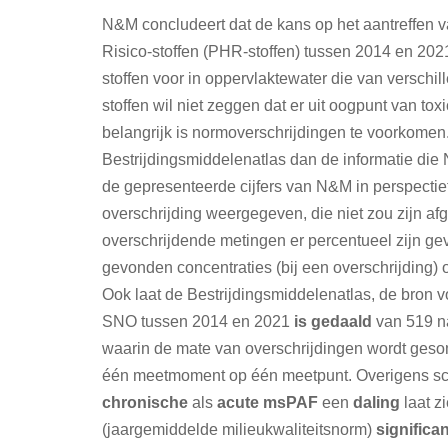
N&M concludeert dat de kans op het aantreffen 
Risico-stoffen (PHR-stoffen) tussen 2014 en 202
stoffen voor in oppervlaktewater die van verschi
stoffen wil niet zeggen dat er uit oogpunt van tox
belangrijk is normoverschrijdingen te voorkomen.
Bestrijdingsmiddelenatlas dan de informatie die
de gepresenteerde cijfers van N&M in perspectief
overschrijding weergegeven, die niet zou zijn 
overschrijdende metingen er percentueel zijn ge
gevonden concentraties (bij een overschrijding) 
Ook laat de Bestrijdingsmiddelenatlas, de bron v
SNO tussen 2014 en 2021
is
gedaald
van 519 n
waarin de mate van overschrijdingen wordt geso
één meetmoment op één meetpunt. Overigens schr
chronische
als
acute
msPAF
een
daling
laat z
(jaargemiddelde milieukwaliteitsnorm)
significa