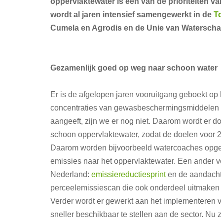
oppervlaktewater is één van de prioriteiten v
wordt al jaren intensief samengewerkt in de
T
Cumela en Agrodis en de Unie van Watersch
Gezamenlijk goed op weg naar schoon water
Er is de afgelopen jaren vooruitgang geboekt op
concentraties van gewasbeschermingsmiddelen z
aangeeft, zijn we er nog niet. Daarom wordt er d
schoon oppervlaktewater, zodat de doelen voor 2
Daarom worden bijvoorbeeld watercoaches opgelei
emissies naar het oppervlaktewater. Een ander 
Nederland:
emissiereductiesprint
en de aandacht
perceelemissiescan die ook onderdeel uitmake
Verder wordt er gewerkt aan het implementeren 
sneller beschikbaar te stellen aan de sector. Nu