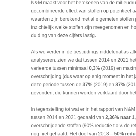
N&M maakt voor het berekenen van de milieudr
gecombineerde effect van stoffen op potentieel 
waarden zijn berekend met alle gemeten stoffen p
inzichtelijk welke stoffen zijn meegenomen en h
duiding van deze cijfers lastig.
Als we verder in de bestrijdingsmiddelenatlas 
analyseren, zien we dat tussen 2014 en 2021 he
varieerde tussen minimaal
0,3%
(2019) en maxi
overschrijding (dus waar op enig moment in het j
deze periode tussen de
37%
(2019) en
87%
(2018
gevonden, die kunnen worden verklaard door het 
In tegenstelling tot wat er in het rapport van N&M
tussen 2014 en 2021 gedaald van
2,36% naar 1
overschrijdende stoffen (90% reductie t.o.v. de r
nog niet gehaald. Het doel van 2018 –
50% redu