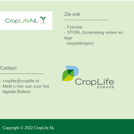
Zie ook
Fytostat
-
STORL (Inzameling resten en
-
lege
verpakkingen)
Contact
croplife@croplife.nl
-
Meld u hier aan voor het
-
digitale Bulletin
Copyright © 2022 CropLife NL